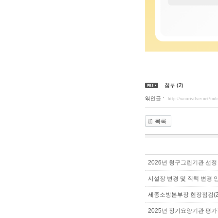
첨부 (2)
엮인글 :
http://woorisilver.net/
목록
2026년 청구그린기관 선정
시설장 변경 및 직책 변경 
세종소방본부장 현장점검(202
2025년 장기요양기관 평가결