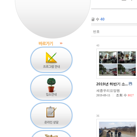
글 수
40
번호
40
2019년 하반기 소...
세종우리요양원
조회 수
2019-09-11
8027
36