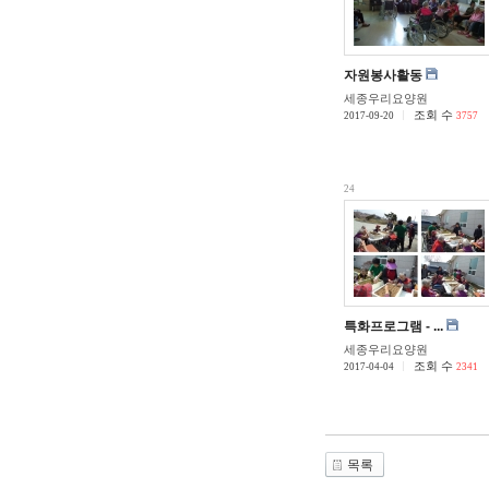
자원봉사활동
세종우리요양원
조회 수
2017-09-20
3757
24
특화프로그램 - ...
세종우리요양원
조회 수
2017-04-04
2341
목록