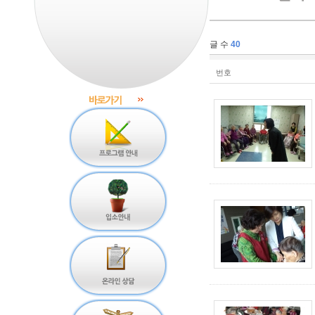
글 수
40
번호