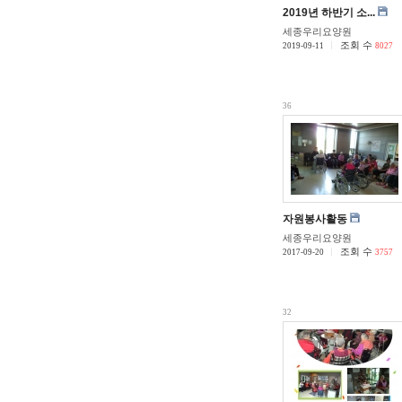
2019년 하반기 소...
세종우리요양원
조회 수
2019-09-11
8027
36
자원봉사활동
세종우리요양원
조회 수
2017-09-20
3757
32