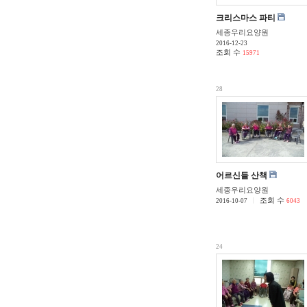
크리스마스 파티
세종우리요양원
2016-12-23
조회 수
15971
28
어르신들 산책
세종우리요양원
조회 수
2016-10-07
6043
24