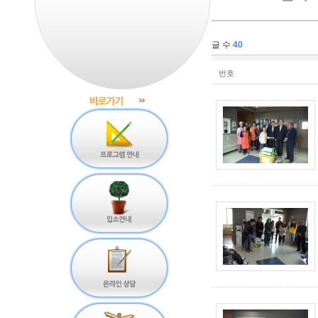
글 수
40
번호