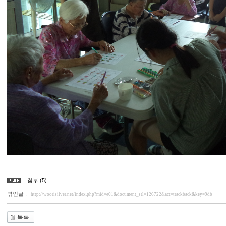
첨부 (5)
엮인글 :
http://woorisilver.net/index.php?mid=e01&document_srl=126722&act=trackback&key=9db
목록