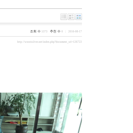
조회 수
추천 수
5373
0
2016-08-17
http://woorisilver.net/index.php?document_srl=126722